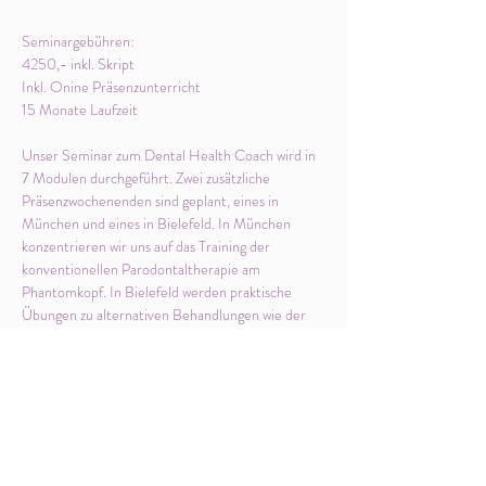
Seminargebühren: 
4250,- inkl. Skript
Inkl. Onine Präsenzunterricht 
15 Monate Laufzeit 
Unser Seminar zum Dental Health Coach wird in 
7 Modulen durchgeführt. Zwei zusätzliche 
Präsenzwochenenden sind geplant, eines in 
München und eines in Bielefeld. In München 
konzentrieren wir uns auf das Training der 
konventionellen Parodontaltherapie am 
Phantomkopf. In Bielefeld werden praktische 
Übungen zu alternativen Behandlungen wie der 
Ozontherapie und der venösen Blutentnahme in 
der Parodontaltherapie angeboten.
Mehr anzeigen
Diese Veranstaltung teilen