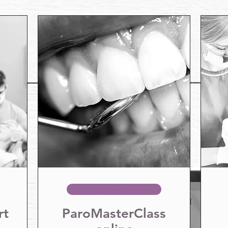
50 Tage bis zur Veranstaltung
rt
ParoMasterClass