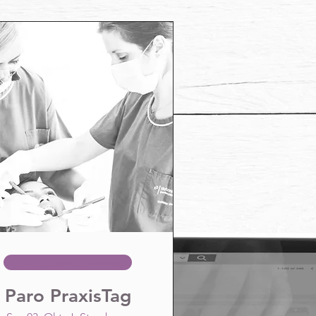
61 Tage bis zur Veranstaltung
Paro PraxisTag