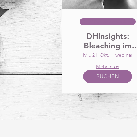
79 Tage bis zur Veranstaltung
DHInsights:
Bleaching im
Fokus für
Mi., 21. Okt.
webinar
zahnmedizinisch
Mehr Infos
Fachpersonal
BUCHEN