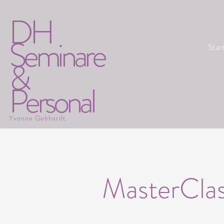
DH
Seminare
Star
&
Personal
Yvonne Gebhardt
MasterCla