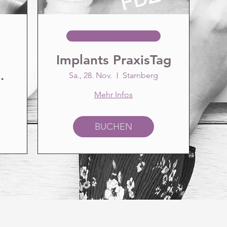
118 Tage bis zur Veranstaltung
Implants PraxisTag
Sa., 28. Nov.
Starnberg
Mehr Infos
es
BUCHEN