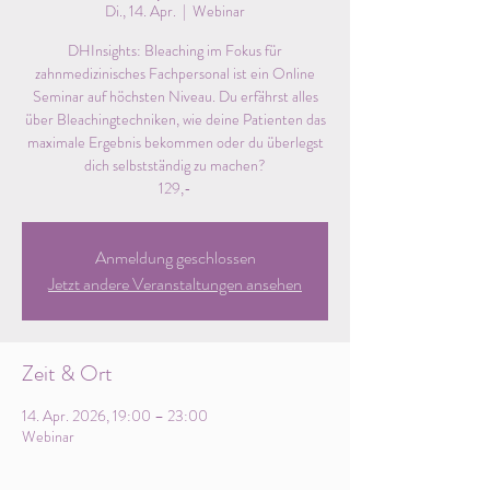
Di., 14. Apr.
  |  
Webinar
DHInsights: Bleaching im Fokus für
zahnmedizinisches Fachpersonal ist ein Online
Seminar auf höchsten Niveau. Du erfährst alles
über Bleachingtechniken, wie deine Patienten das
maximale Ergebnis bekommen oder du überlegst
dich selbstständig zu machen?
129,-
Anmeldung geschlossen
Jetzt andere Veranstaltungen ansehen
Zeit & Ort
14. Apr. 2026, 19:00 – 23:00
Webinar