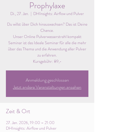
Prophylaxe
Di., 27. Jan.
  |  
DHInsights: Airflow und Pulver
Du willst über Dich hinauswachsen? Das ist Deine
Chance.
Unser Online Pulverwasserstrahl kompakt
Seminar ist das Ideale Seminar für alle die mehr
über das Thema und die Anwendung aller Pulver
zu erfahren.
Kursgebühr: 89,-
Anmeldung geschlossen
Jetzt andere Veranstaltungen ansehen
Zeit & Ort
27. Jan. 2026, 19:00 – 21:00
DHInsights: Airflow und Pulver