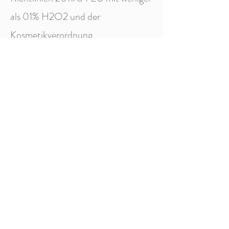
als 01% H2O2 und der
Kosmetikverordnung
1223/2009/EG. Bitte beachten
Sie, dass ich keine zahnmedizin
Leistungen anbiete.